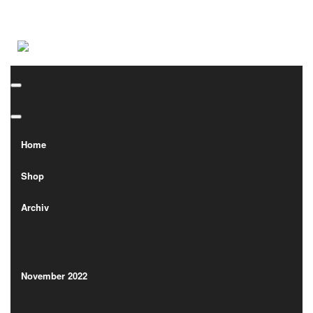
Home
Shop
Home
Archiv
Shop
Archiv
Archiv
Archiv
November 2022
(1)
November 2022
(1)
Oktober 2022