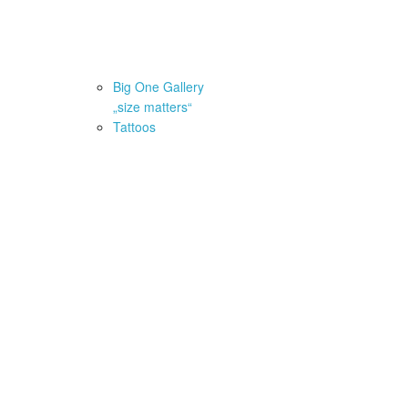
fstellwinkel der Angelruten
Big One Gallery
AQ
Newsletter
„size matters“
Tattoos