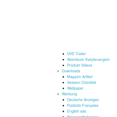
Das Experiment: Captain Hook „The
Das Experiment Zugkraft im Drill
Über uns
Firmen Präsentation
Job Ange
DVD Trailer
Abenteuer Karpfenangeln
Produkt Videos
Downloads
Magazin Artikel
Session Checklist
Wallpaper
Werbung
Deutsche Anzeigen
Publicité Française
English ads
Pressemitteilungen