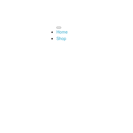
fstellwinkel der Angelruten
AQ
Newsletter
Home
Home
Shop
APP
Wallpaper