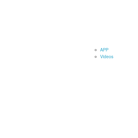
 Battle of Hooks“
Verhältnis Boilieoberfläche / Durchmesser
Au
Das Experiment Stormsure
Messe Info
F
bote
Max Nollert - My Time
Boilie Rezepte
APP
Videos