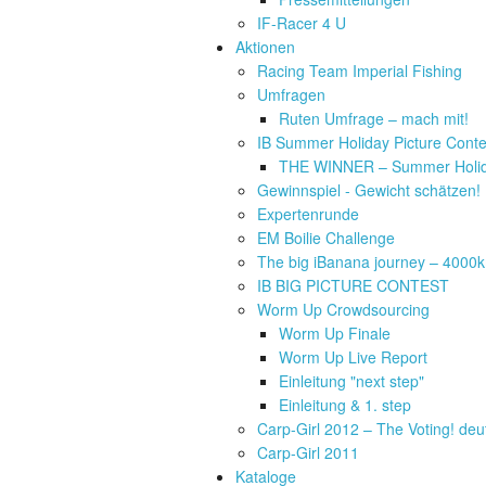
IF-Racer 4 U
Aktionen
Racing Team Imperial Fishing
Umfragen
Ruten Umfrage – mach mit!
IB Summer Holiday Picture Conte
THE WINNER – Summer Holida
Gewinnspiel - Gewicht schätzen!
Expertenrunde
EM Boilie Challenge
The big iBanana journey – 4000
IB BIG PICTURE CONTEST
Worm Up Crowdsourcing
Worm Up Finale
Worm Up Live Report
Einleitung "next step"
Einleitung & 1. step
Carp-Girl 2012 – The Voting! deu
Carp-Girl 2011
Kataloge