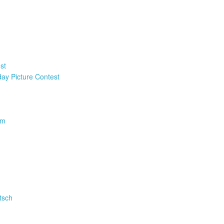
st
y Picture Contest
km
tsch