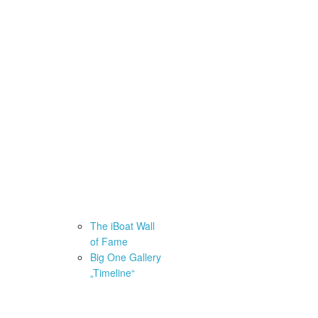
 Contest
 – 4000km
inleitung & 1. step
The iBoat Wall
of Fame
Big One Gallery
IT – Catalogue
„Timeline“