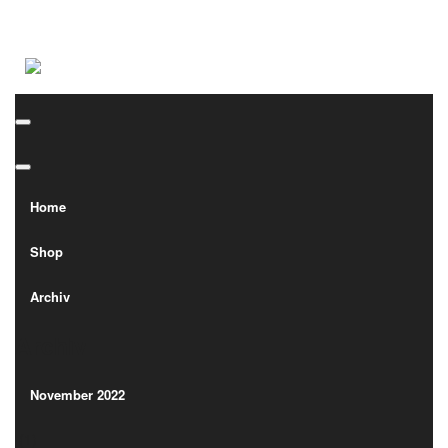
Home
Shop
Home
Archiv
Shop
Archiv
Archiv
Archiv
November 2022
(1)
November 2022
(1)
Oktober 2022