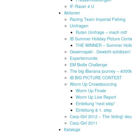
IF-Racer 4 U
Aktionen
Racing Team Imperial Fishing
Umfragen
Ruten Umfrage – mach mit!
IB Summer Holiday Picture Conte
THE WINNER – Summer Holida
Gewinnspiel - Gewicht schätzen!
Expertenrunde
EM Boilie Challenge
The big iBanana journey – 4000
IB BIG PICTURE CONTEST
Worm Up Crowdsourcing
Worm Up Finale
Worm Up Live Report
Einleitung "next step"
Einleitung & 1. step
Carp-Girl 2012 – The Voting! deu
Carp-Girl 2011
Kataloge