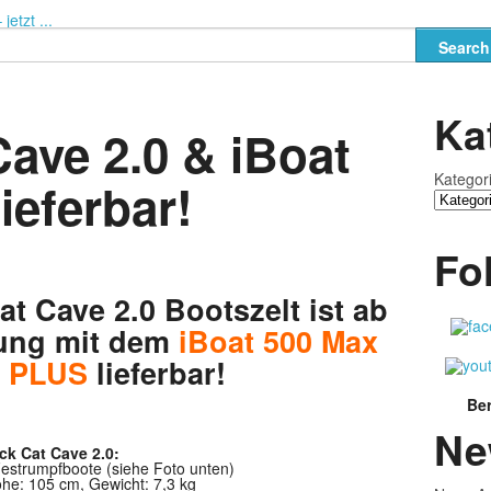
etzt ...
Ka
Cave 2.0 & iBoat
Kategor
lieferbar!
Fo
t Cave 2.0 Bootszelt ist ab
dung mit dem
iBoat 500 Max
e PLUS
lieferbar!
Ber
Ne
ck Cat Cave 2.0:
Festrumpfboote (siehe Foto unten)
öhe: 105 cm, Gewicht: 7,3 kg