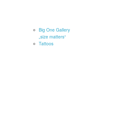
fstellwinkel der Angelruten
Big One Gallery
AQ
Newsletter
„size matters“
Tattoos