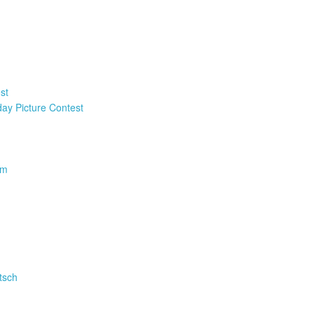
st
y Picture Contest
km
tsch