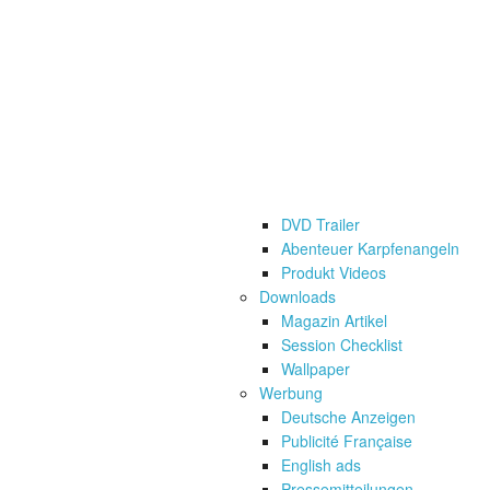
Das Experiment: Captain Hook „The
Das Experiment Zugkraft im Drill
Über uns
Firmen Präsentation
Job Ange
DVD Trailer
Abenteuer Karpfenangeln
Produkt Videos
Downloads
Magazin Artikel
Session Checklist
Wallpaper
Werbung
Deutsche Anzeigen
Publicité Française
English ads
Pressemitteilungen