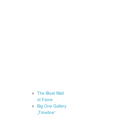
 Contest
 – 4000km
inleitung & 1. step
The iBoat Wall
of Fame
Big One Gallery
IT – Catalogue
„Timeline“