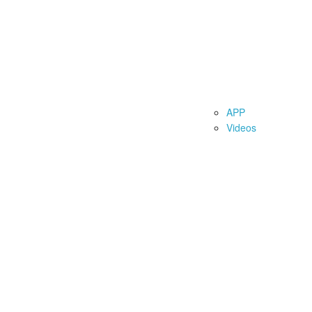
 Battle of Hooks“
Verhältnis Boilieoberfläche / Durchmesser
Au
Das Experiment Stormsure
Messe Info
F
bote
Max Nollert - My Time
Boilie Rezepte
APP
Videos