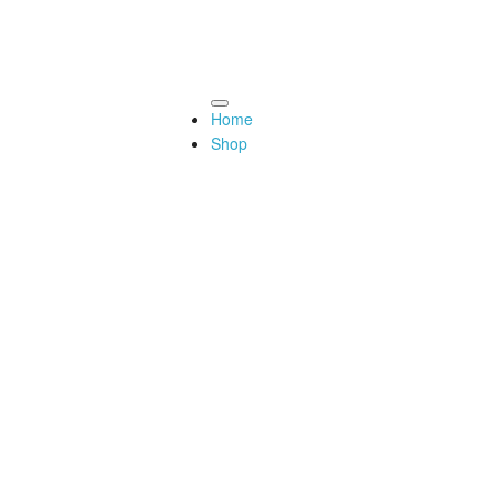
fstellwinkel der Angelruten
AQ
Newsletter
Home
Home
Shop
APP
Wallpaper